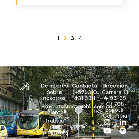
funcional
1
2
3
4
De interés
Contacto
Dirección
Sobre
(+57) 310
Carrera 13
nosotros
431 3311
# 93-35
Of 708
Proyectos
contacto@hill.com.co
Bogotá,
recientes
Colombia
Trabaja
con
nosotros